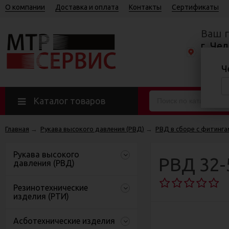
О компании
Доставка и оплата
Контакты
Сертификаты
Ваш 
г. Чел
Базов
Ч
Пн—Пт 8
Каталог товаров
Главная
→
Рукава высокого давления (РВД)
→
РВД в сборе с фитинга
Рукава высокого
РВД 32-
давления (РВД)
Резинотехнические
изделия (РТИ)
Асботехнические изделия