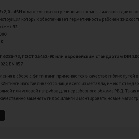
х2,0 - 4SH
шланг состоит из резинового шланга высокого давлени
онструкция которых обеспечивает герметичность рабочей жидкост
 (мм):
32
000
DK
 6286-73, ГОСТ 25452-90
или европейским стандартам
DIN 200
0022 ЕN 857
ления в сборе с фитингами применяются в качестве гибких путей в
 Фитинги изготавливаются чаще всего из металла, имеют стандар
 прямой или угловой патрубок для неразборного обжима РВД. Такая
 качественно заменять гидрошланги и монтировать новые магистр