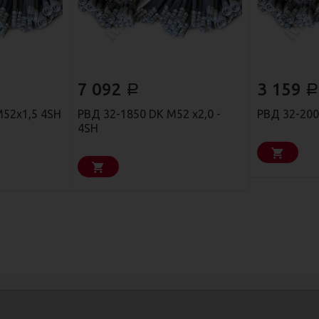
7 092
3 159
Р
Р
М52х1,5 4SH
РВД 32-1850 DK М52 х2,0 -
РВД 32-200
4SH