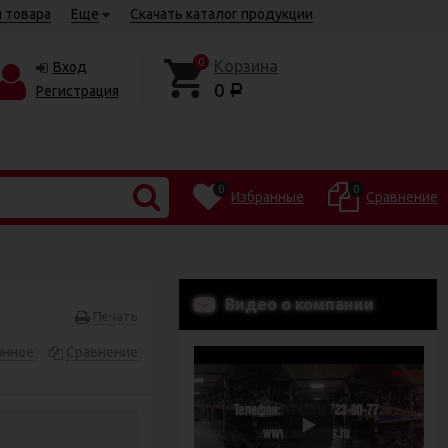
 товара
Еще
Скачать каталог продукции
0
Корзина
Вход
0
Регистрация
Р
0
0
Избранные
Сравнение
Видео о компании
Печать
анное
Сравнение