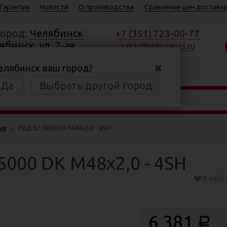
Гарантия
Новости
О производстве
Сравнение цен доставки
город:
Челябинск
+7 (351) 723-00-77
ябинск, ул. 2-ая
zakaz@mtr-servis.ru
ая, д.37А, пом. 2
✖
елябинск ваш город?
:30—17:00
Да
Выбрать другой город
ми
→
РВД 32-5000 DK М48х2,0 - 4SH
5000 DK М48х2,0 - 4SH
В избр
6 381
Р