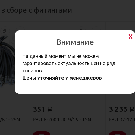
 в сборе с фитингами
Внимание
На данный момент мы не можем
гарантировать актуальность цен на ряд
товаров.
Цены уточняйте у менеджеров
351
3 236
Р
Р
8'' - 2SN
РВД 8-2000 JIC 9/16 - 1SN
РВД 32-1700