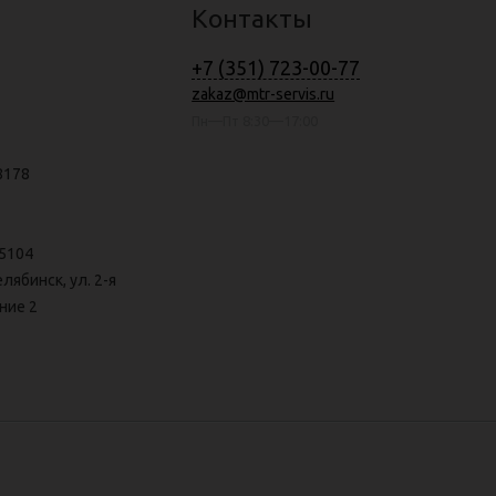
Контакты
+7 (351) 723-00-77
zakaz@mtr-servis.ru
Пн—Пт 8:30—17:00
8178
5104
елябинск, ул. 2-я
ние 2