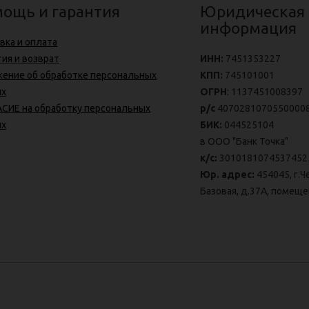
ощь и гарантия
Юридическая
информация
вка и оплата
тия и возврат
ИНН:
7451353227
ение об обработке персональных
КПП:
745101001
ых
ОГРН
: 1137451008397
СИЕ на обработку персональных
р/с
4070281070550000
ых
БИК:
044525104
в ООО "Банк Точка"
к/с:
3010181074537452
Юр. адрес:
454045, г.Ч
Базовая, д.37А, помеще