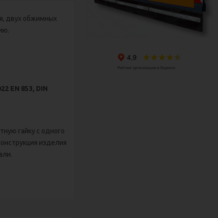
я, двух обжимных
ию.
22 ЕN 853, DIN
тную гайку с одного
 конструкция изделия
али.