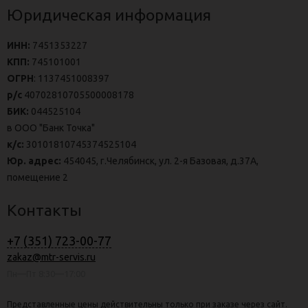
Юридическая информация
ИНН:
7451353227
КПП:
745101001
ОГРН
: 1137451008397
р/с
40702810705500008178
БИК:
044525104
в ООО "Банк Точка"
к/с:
30101810745374525104
Юр. адрес:
454045, г.Челябинск, ул. 2-я Базовая, д.37А,
помещение 2
Контакты
+7 (351) 723-00-77
zakaz@mtr-servis.ru
Пн—Пт 8:30—17:00
Представленные цены действительны только при заказе через сайт.