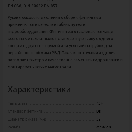
ЕN 856, DIN 20022 ЕN 857
Рукава высокого давления в сборе с фитингами
применяются в качестве гибких путей в
гидрооборудовании. Фитинги изготавливаются чаще
всего из металла, имеют стандартную гайку с одного
конца и с другого – прямой или угловой патрубок для
неразборного обжима РВД. Такая конструкция изделия
позволяет быстро и качественно заменять гидрошланги и
монтировать новые магистрали.
Характеристики
Тип рукава
4SH
Стандарт фитинга
DK
Диаметр рукава (мм)
32
Резьба
М48х2,0