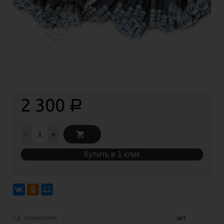
2 300
Р
-
+
Купить в 1 клик
Ед. измерения
шт