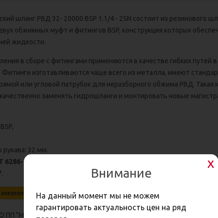
кий шланг РВД 32- 20000 BSP 1.1/4 - 2SN состоит из резинового ш
 двух обжимных муфт и фитингов BSP, конструкция которых обеспе
чей жидкости.
ления в сборе с фитингами применяются в качестве гибких путей в
 Фитинги изготавливаются чаще всего из металла, имеют стандар
 прямой или угловой патрубок для неразборного обжима РВД. Такая
 качественно заменять гидрошланги и монтировать новые магистр
BSP,
рукава: 32 мм.
 6286-73
,
ГОСТ 25452-90
или европейским стандартам DIN 20022 Е
Внимание
7.
заказать произвольную комплектацию рукава: по чертежу, по образцу, 
На данный момент мы не можем
гарантировать актуальность цен на ряд
ОО ПП "МТР-сервис" вы можете купить
РВД в сборе с фитингами
люб