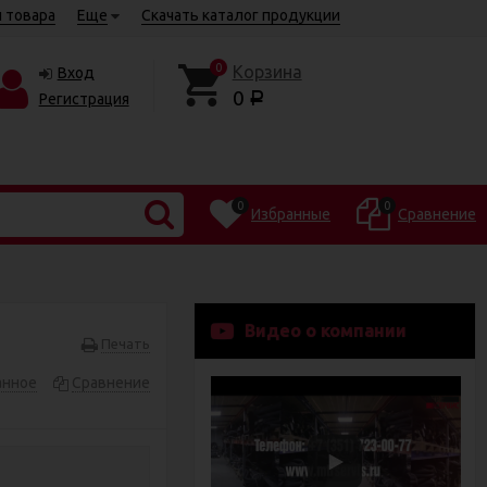
 товара
Еще
Скачать каталог продукции
0
Корзина
Вход
0
Регистрация
Р
0
0
Избранные
Сравнение
Видео о компании
Печать
анное
Сравнение