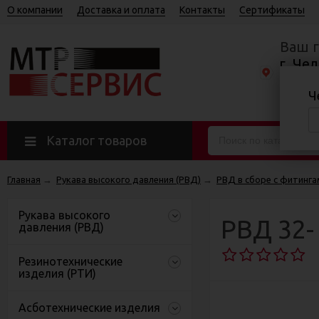
О компании
Доставка и оплата
Контакты
Сертификаты
Ваш 
г. Чел
Базов
Ч
Пн—Пт 8
Каталог товаров
Главная
→
Рукава высокого давления (РВД)
→
РВД в сборе с фитинга
Рукава высокого
РВД 32- 
давления (РВД)
Резинотехнические
изделия (РТИ)
Асботехнические изделия