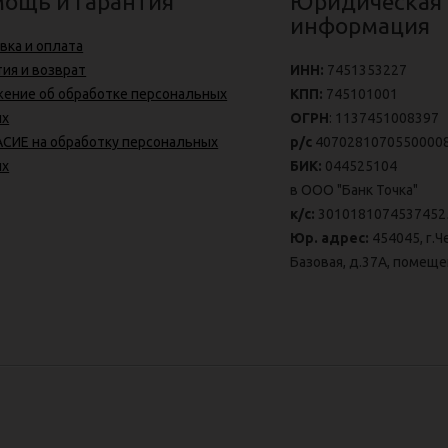
ощь и гарантия
Юридическая
информация
вка и оплата
тия и возврат
ИНН:
7451353227
ение об обработке персональных
КПП:
745101001
ых
ОГРН
: 1137451008397
СИЕ на обработку персональных
р/с
4070281070550000
ых
БИК:
044525104
в ООО "Банк Точка"
к/с:
3010181074537452
Юр. адрес:
454045, г.Ч
Базовая, д.37А, помеще