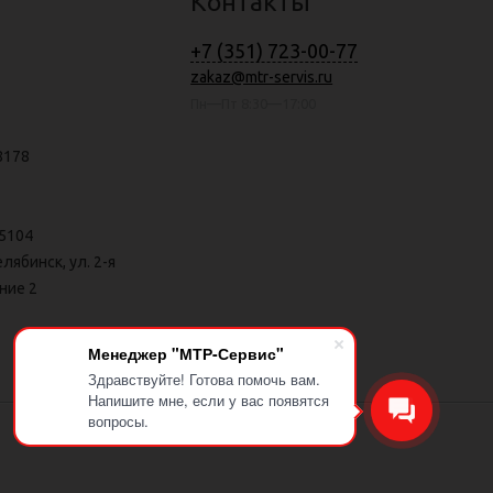
Контакты
+7 (351) 723-00-77
zakaz@mtr-servis.ru
Пн—Пт 8:30—17:00
8178
5104
елябинск, ул. 2-я
ние 2
Менеджер "МТР-Сервис"
Здравствуйте! Готова помочь вам.
Напишите мне, если у вас появятся
вопросы.