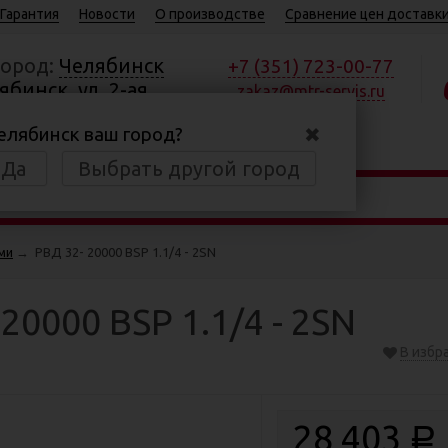
Гарантия
Новости
О производстве
Сравнение цен доставки
город:
Челябинск
+7 (351) 723-00-77
ябинск, ул. 2-ая
zakaz@mtr-servis.ru
ая, д.37А, пом. 2
✖
елябинск ваш город?
:30—17:00
Да
Выбрать другой город
ми
→
РВД 32- 20000 BSP 1.1/4 - 2SN
20000 BSP 1.1/4 - 2SN
В избр
28 403
Р