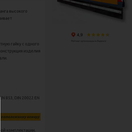
ланга высокого
чивает
тную гайку с одного
 конструкция изделия
али.
N 853, DIN 20022 ЕN
по каталожному номеру
ой комплектации.