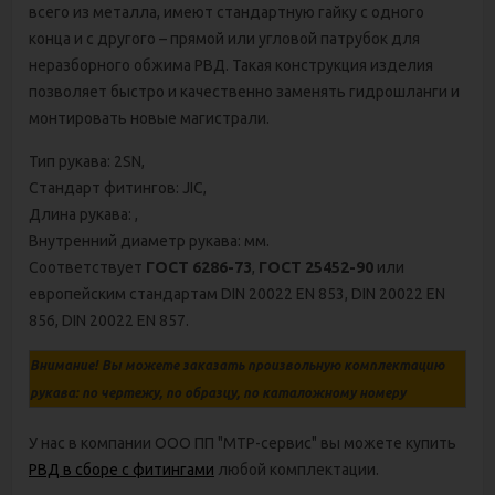
всего из металла, имеют стандартную гайку с одного
конца и с другого – прямой или угловой патрубок для
неразборного обжима РВД. Такая конструкция изделия
позволяет быстро и качественно заменять гидрошланги и
монтировать новые магистрали.
Тип рукава: 2SN,
Стандарт фитингов: JIC,
Длина рукава: ,
Внутренний диаметр рукава: мм.
Соответствует
ГОСТ 6286-73
,
ГОСТ 25452-90
или
европейским стандартам DIN 20022 ЕN 853, DIN 20022 ЕN
856, DIN 20022 ЕN 857.
Внимание! Вы можете заказать произвольную комплектацию
рукава: по чертежу, по образцу, по каталожному номеру
У нас в компании ООО ПП "МТР-сервис" вы можете купить
РВД в сборе с фитингами
любой комплектации.