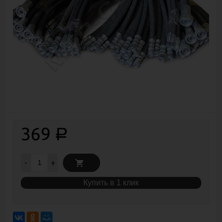
369
Р
-
+
Купить в 1 клик