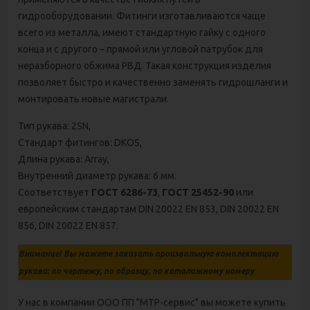
гидрооборудовании. Фитинги изготавливаются чаще
всего из металла, имеют стандартную гайку с одного
конца и с другого – прямой или угловой патрубок для
неразборного обжима РВД. Такая конструкция изделия
позволяет быстро и качественно заменять гидрошланги и
монтировать новые магистрали.
Тип рукава: 2SN,
Стандарт фитингов: DKOS,
Длина рукава: Array,
Внутренний диаметр рукава: 6 мм.
Соответствует
ГОСТ 6286-73
,
ГОСТ 25452-90
или
европейским стандартам DIN 20022 ЕN 853, DIN 20022 ЕN
856, DIN 20022 ЕN 857.
Внимание! Вы можете заказать произвольную комплектацию
рукава: по чертежу, по образцу, по каталожному номеру
У нас в компании ООО ПП "МТР-сервис" вы можете купить