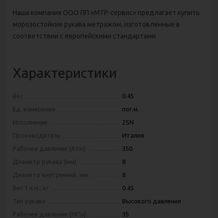
Наша компания ООО ПП «МТР-сервис» предлагает купить
морозостойкие рукава метражом, изготовленные в
соответствии с европейскими стандартами.
Характеристики
Вес
0.45
Ед. измерения
пог.м.
Исполнение
2SN
Производитель
Италия
Рабочее давление (Атм)
350
Диаметр рукава (мм)
8
Диаметр внутренний, мм
8
Вес 1 п.м., кг
0.45
Тип рукава
Высокого давления
Рабочее давление (МПа)
35